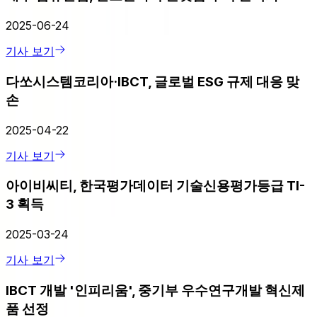
2025-06-24
기사 보기
다쏘시스템코리아·IBCT, 글로벌 ESG 규제 대응 맞
손
2025-04-22
기사 보기
아이비씨티, 한국평가데이터 기술신용평가등급 TI-
3 획득
2025-03-24
기사 보기
IBCT 개발 '인피리움', 중기부 우수연구개발 혁신제
품 선정